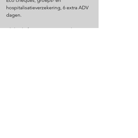
Eco cheques, groeps- en
hospitalisatieverzekering, 6 extra ADV
dagen.
Als bedrijf organiseren we ook
verschillende activiteiten zoals een
Teambuilding, Nieuwjaarsfeest,
Sportactiviteiten,…
Contacteer ons
First Name
Last Name
Email